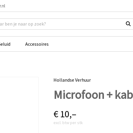
.nl
eluid
Accessoires
Hollandse Verhuur
Microfoon + kab
€
10,–
excl. btw per stk