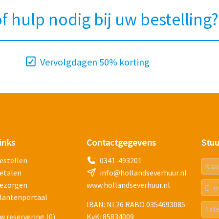
f hulp nodig bij uw bestelling
Vervolgdagen 50% korting
inks
Contactgegevens
Stuu
estellen
0341-493201
etalen
info@hollandseverhuur.nl
ezorgen
www.hollandseverhuur.nl
lantenportaal
IBAN: NL26 RABO 0354693085
w reservering
(0)
KvK: 85834009