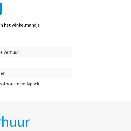
in het winkelmandje.
e Verhuur
zer
rofoon en bodypack
rhuur