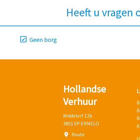
Heeft u vragen o
Geen borg
Hollandse
L
Verhuur
B
B
Middelerf 12b
B
3851 SP ERMELO
K
Route
U