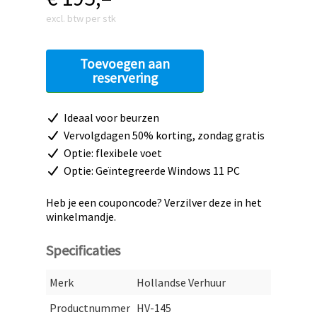
Gewicht: 35 kg
excl. btw per stk
Hoogte: 77 cm
Breedte: 130 cm
Aansluitingen
Toevoegen aan
reservering
3 x HDMI
DisplayPort
Audio line-out
Ideaal voor beurzen
3 x USB 3.0 upstream
Vervolgdagen 50% korting, zondag gratis
4 x USB 3.0 downstream
Optie: flexibele voet
RS-232
USB 3.0 with battery charging
Optie: Geïntegreerde Windows 11 PC
LAN
Heb je een couponcode? Verzilver deze in het
Muurmontage mogelijk met een 400 x 400 mm
winkelmandje.
plaat, VESA compatible.
Specificaties
Merk
Hollandse Verhuur
Productnummer
HV-145