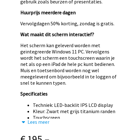
gebruik zoals beurzen of presentaties.
Huurprijs meerdere dagen
Vervolgdagen 50% korting, zondag is gratis.
Wat maakt dit scherm interactief?
Het scherm kan geleverd worden met
geïntegreerde Windows 11 PC. Vervolgens
wordt het scherm een touchscreen waarin je
net als op een iPad de hele pc kunt bedienen.
Muis en toetsenbord worden nog wel
meegeleverd om bijvoorbeeld in te loggen of
snel te kunnen typen.
Specificaties
Techniek: LED-backlit IPS LCD display
Kleur: Zwart met grijs titanium randen
Touchscreen
Lees meer
Resolutie: 4K UHD (2160p) 3840 x 2160
Beeldverhouding: 16:9
€
195,–
Kijkhoek: 178°